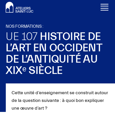
Valider
Toggle
tous
menu
les
NOS FORMATIONS :
cookies
UE 107
HISTOIRE DE
Ce
L’ART EN OCCIDENT
site
DE L’ANTIQUITÉ AU
utilise
des
XIXᵉ SIÈCLE
cookies
pour
améliorer
Cette unité d’enseignement se construit autour
votre
de la question suivante : à quoi bon expliquer
expérience
une œuvre d’art ?
et