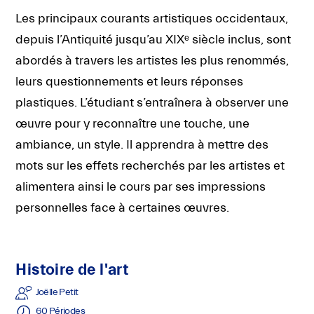
vous
Les principaux courants artistiques occidentaux,
offrir
depuis l’Antiquité jusqu’au XIXᵉ siècle inclus, sont
un
abordés à travers les artistes les plus renommés,
service
leurs questionnements et leurs réponses
le
plastiques. L’étudiant s’entraînera à observer une
plus
œuvre pour y reconnaître une touche, une
personnalisé.
ambiance, un style. Il apprendra à mettre des
mots sur les effets recherchés par les artistes et
ACCEPTER
alimentera ainsi le cours par ses impressions
TOUS
LES
personnelles face à certaines œuvres.
COOKIES
Faire
Histoire de l'art
son
propre
Joëlle Petit
choix
60 Périodes