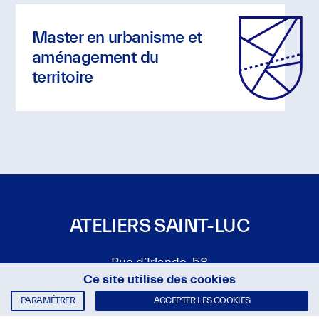
SAUVEGARDER
Master en urbanisme et
MON
CHOIX
aménagement du
territoire
tour
ATELIERS SAINT-LUC
Rue d’Irlande, 58
Ce site utilise des cookies
1060 Bruxelles
PARAMÉTRER
ACCEPTER LES COOKIES
Plan d’accès