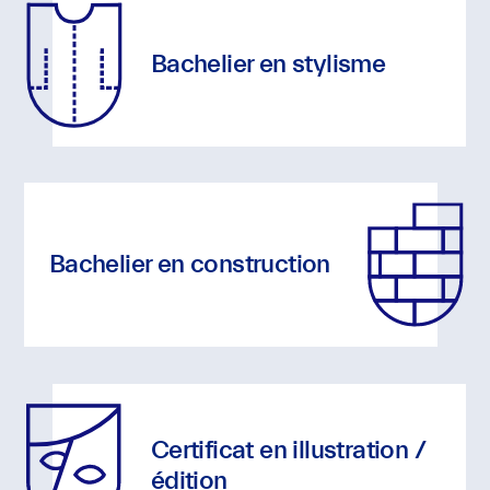
de
vos
Bachelier en stylisme
comportements
de
navigation.
De
cette
façon,
Bachelier en construction
nous
pouvons
acquérir
plus
de
connaissances
Certificat en illustration /
sur
édition