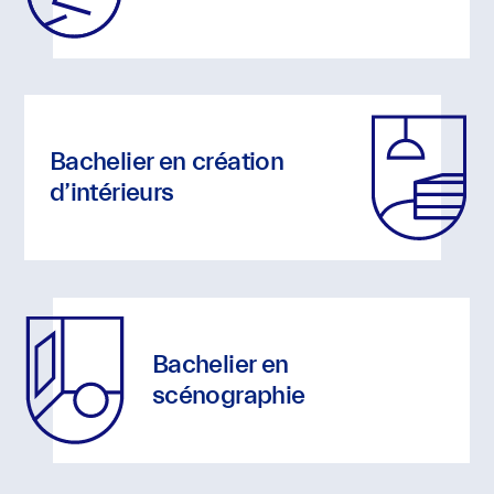
l'utilisation
de
notre
site
et
Bachelier en création
toujours
d’intérieurs
rendre
notre
site
plus
pratique
Bachelier en
pour
scénographie
tout
le
monde.