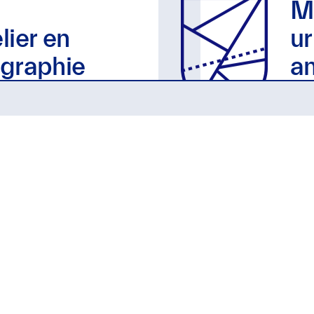
M
lier en
u
graphie
a
te
NOS FORMATIONS
PR