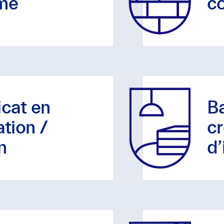
sme
co
icat en
Ba
ation /
cr
n
d’