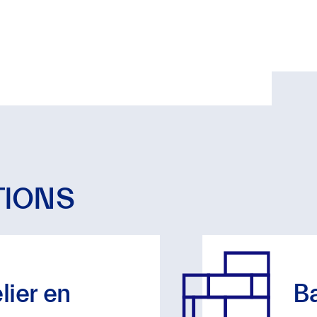
TIONS
lier en
Ba