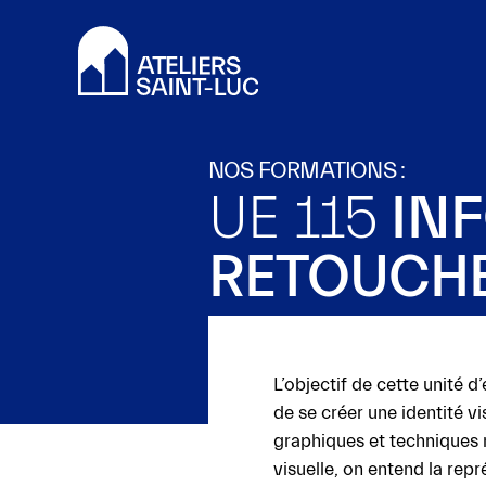
Valider
tous
les
cookies
NOS FORMATIONS :
Ce
UE 115
INF
site
utilise
RETOUCH
des
cookies
pour
améliorer
votre
L’objectif de cette unité 
expérience
de se créer une identité vi
et
graphiques et techniques n
vous
visuelle, on entend la rep