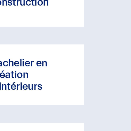
nstruction
chelier en
éation
intérieurs