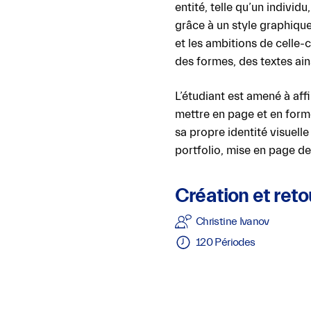
offrir
entité, telle qu’un individ
un
grâce à un style graphique 
service
et les ambitions de celle-c
le
des formes, des textes ain
plus
L’étudiant est amené à aff
personnalisé.
mettre en page et en forme. 
sa propre identité visuell
ACCEPTER
TOUS LES
portfolio, mise en page de
COOKIES
Création et ret
Christine Ivanov
Faire
son
120 Périodes
propre
choix