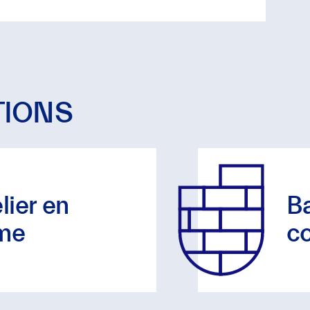
TIONS
lier en
Ba
sme
co