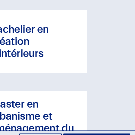
chelier en
éation
intérieurs
aster en
rbanisme et
ménagement du