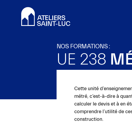
Valider
tous
les
cookies
NOS FORMATIONS :
Ce
UE 238
MÉ
site
utilise
des
cookies
Cette unité d’enseignement
pour
métré, c’est-à-dire à quant
améliorer
calculer le devis et à en ét
votre
comprendre l’utilité de ce
expérience
construction.
et
vous