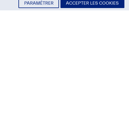
rritoire
PARAMÉTRER
ACCEPTER LES COOKIES
ATIQUE
criptions
aires