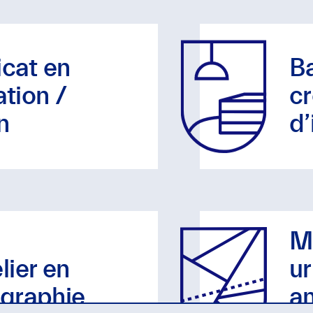
icat en
Ba
ation /
cr
n
d’
M
lier en
u
graphie
a